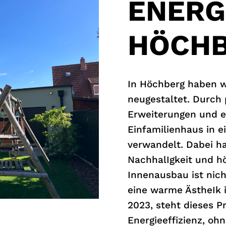
ENERG
HÖCH
In Höchberg haben wir
neugestaltet. Durch p
Erweiterungen und e
Einfamilienhaus in 
verwandelt. Dabei h
NachhalIgkeit und hö
Innenausbau ist nich
eine warme ÄstheIk 
2023, steht dieses P
Energieeffizienz, oh