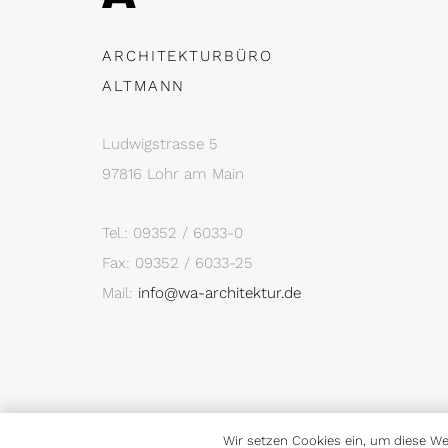
ARCHITEKTURBÜRO
ALTMANN
Ludwigstrasse 5
97816 Lohr am Main
Tel.: 09352 / 6033-0
Fax: 09352 / 6033-25
Mail:
info@wa-architektur.de
Wir setzen Cookies ein, um diese Web